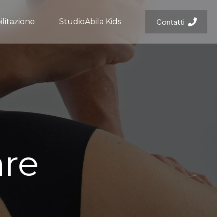
ilitazione
StudioAbila Kids
Contatti
re