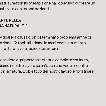
ti laureati in fisioterapia che ha l’obiettivo di creare un
lizzato con i propri pazienti.
NTE NELLA
RA NATURALE.”
viduare la causa di un determinato problema al fine di
sfunzione. Quindi utilizziamo le mani come strumento
trattare la vera radice dei sintomi.
 considera ogni persona nella sua completezza fisica,
iamo il nostro lavoro su un’etica che vede al centro
con la natura. L’obiettivo del nostro lavoro è ripristinare