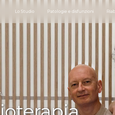
Lo Studio
Patologie e disfunzioni
Riab
A
sioterapia