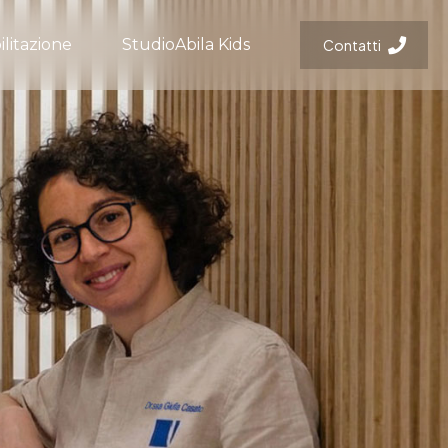
ilitazione
StudioAbila Kids
Contatti